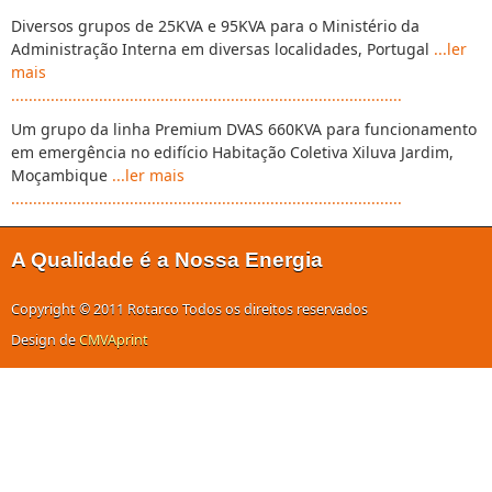
Diversos grupos de 25KVA e 95KVA para o Ministério da
Administração Interna em diversas localidades, Portugal
...ler
mais
.........................................................................................
Um grupo da linha Premium DVAS 660KVA para funcionamento
em emergência no edifício Habitação Coletiva Xiluva Jardim,
Moçambique
...ler mais
.........................................................................................
A Qualidade é a Nossa Energia
Copyright © 2011 Rotarco Todos os direitos reservados
Design de
CMVAprint