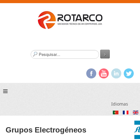
P
>
e
s
q
u
i
s
a
r
Idiomas
.
.
.
Grupos Electrogéneos