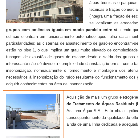
áreas técnicas e parqueam
técnicas e fração comercial)
(integra uma fração de esc
se localizam as arrecadaç
grupos com potências iguais em modo paralelo entre si,
sendo que 
edifício e entram em funcionamento automático após falha da aliment
particularidades: as cisternas de abastecimento de gasóleo encontram-s
estão no piso 1, o que implica um grau muito elevado de complexidade
tubagem de exaustão de gases de escape desde a saída dos grupos at
interessante não só devido à complexidade da instalação em si, como ta
insonorização, nomeadamente o fornecimento e montagem dos aten
necessários à insonorização do ruído resultante do funcionamento dos g
adquirir conhecimentos na área de insonorização.
Aquisição de mais um grupo eletrogén
de Tratamento de Águas Residuais (
Acciona Água S.A.. Esta obra signific
consequentemente da qualidade do eflue
ainda de uma linha dedicada e adequada