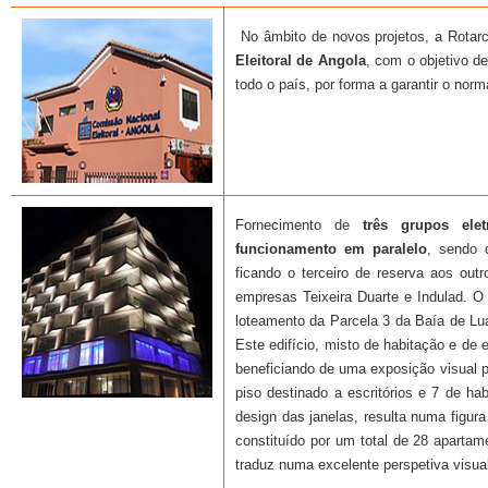
No âmbito de novos projetos, a Rota
Eleitoral de Angola
, com o objetivo de
todo o país, por forma a garantir o nor
Fornecimento de
três grupos ele
funcionamento em paralelo
, sendo 
ficando o terceiro de reserva aos out
empresas Teixeira Duarte e Indulad. O 
loteamento da Parcela 3 da Baía de Lua
Este edifício, misto de habitação e de e
beneficiando de uma exposição visual pr
piso destinado a escritórios e 7 de h
design das janelas, resulta numa figur
constituído por um total de 28 aparta
traduz numa excelente perspetiva visua