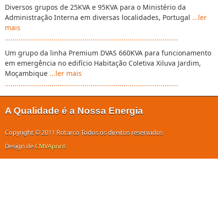
Diversos grupos de 25KVA e 95KVA para o Ministério da
Administração Interna em diversas localidades, Portugal
...ler
mais
.........................................................................................
Um grupo da linha Premium DVAS 660KVA para funcionamento
em emergência no edifício Habitação Coletiva Xiluva Jardim,
Moçambique
...ler mais
.........................................................................................
A Qualidade é a Nossa Energia
Copyright © 2011 Rotarco Todos os direitos reservados
Design de
CMVAprint