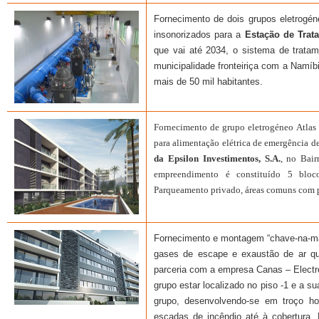
Fornecimento de dois grupos eletrogé
insonorizados para a
Estação de Tra
que vai até 2034, o sistema de tratam
municipalidade fronteiriça com a Namíb
mais de 50 mil habitantes.
Fornecimento de grupo eletrogéneo Atl
para alimentação elétrica de emergência d
da Epsilon Investimentos, S.A.
, no Bai
empreendimento é constituído 5 bloco
Parqueamento privado, áreas comuns com p
Fornecimento e montagem “chave-na-mã
gases de escape e exaustão de ar q
parceria com a empresa Canas – Electr
grupo estar localizado no piso -1 e a 
grupo, desenvolvendo-se em troço hor
escadas de incêndio até à cobertura. R