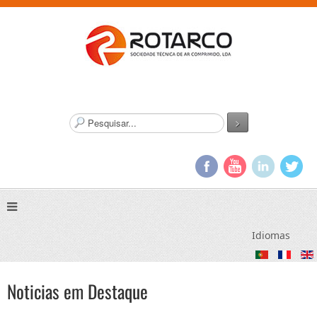
P
>
e
s
q
u
i
s
a
r
Idiomas
.
.
.
Noticias em Destaque