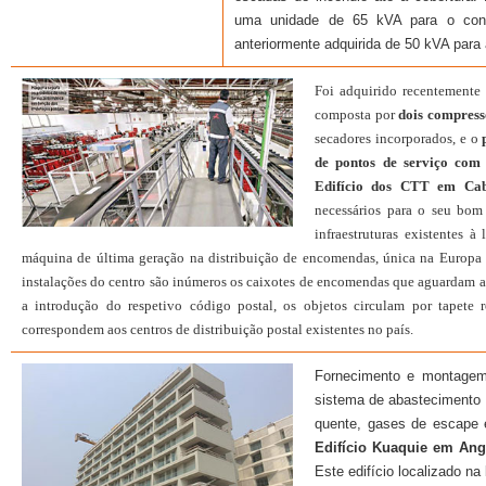
uma unidade de 65 kVA para o cond
anteriormente adquirida de 50 kVA para 
Foi adquirido recentemente 
composta por
dois compre
secadores incorporados, e o
de pontos de serviço co
Edifício dos CTT em Ca
necessários para o seu bom
infraestruturas existentes 
máquina de última geração na distribuição de encomendas, única na Europa at
instalações do centro são inúmeros os caixotes de encomendas que aguardam a s
a introdução do respetivo código postal, os objetos circulam por tapete 
correspondem aos centros de distribuição postal existentes no país.
Fornecimento e montage
sistema de abastecimento 
quente, gases de escape e
Edifício Kuaquie em Ang
Este edifício localizado na