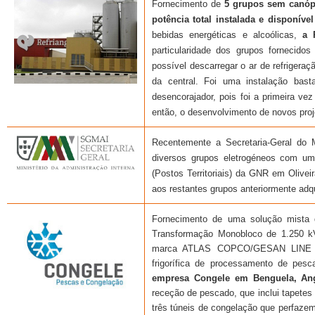
Fornecimento de
5 grupos sem canópi
potência total instalada e disponível
bebidas energéticas e alcoólicas,
a 
particularidade dos grupos fornecid
possível descarregar o ar de refrigeraç
da central. Foi uma instalação bas
desencorajador, pois foi a primeira ve
então, o desenvolvimento de novos proj
Recentemente a Secretaria-Geral do M
diversos grupos eletrogéneos com um
(Postos Territoriais) da GNR em Olivei
aos restantes grupos anteriormente adqu
Fornecimento de uma solução mista d
Transformação Monobloco de 1.250 k
marca ATLAS COPCO/GESAN LINE e d
frigorífica de processamento de pesc
empresa Congele em Benguela, An
receção de pescado, que inclui tapetes r
três túneis de congelação que perfaze